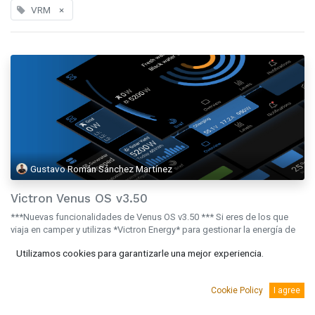
VRM
×
Gustavo Román Sánchez Martínez
Victron Venus OS v3.50
***Nuevas funcionalidades de Venus OS v3.50 *** Si eres de los que
viaja en camper y utilizas *Victron Energy* para gestionar la energía de
tu vehículo, el nuevo *Venus OS v3.50* es una actualizació...
Utilizamos cookies para garantizarle una mejor experiencia.
camper
Monitorización
Victron
VRM
nov. 4, 2024
Cookie Policy
I agree