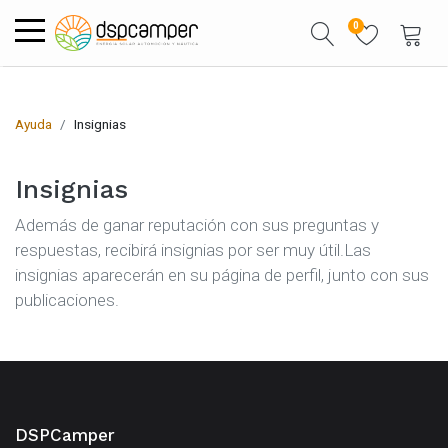
0
Ayuda
Insignias
Insignias
Además de ganar reputación con sus preguntas y
respuestas, recibirá insignias por ser muy útil.
Las
insignias aparecerán en su página de perfil, junto con sus
publicaciones.
DSPCamper