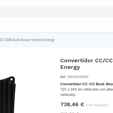
CC 50A Buck-Boost Victron Energy
Convertidor CC/CC
Energy
Ref.
ORI303050000
Convertidor CC-CC Buck-Boo
12V o 24V en vehículos con alte
vehículo).
738,46
€
(IVA Incluido.)