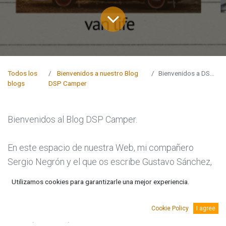
Todos los
Bienvenidos a nuestro Blog
Bienvenidos a DSP Camper
blogs
DSP Camper
Bienvenidos al Blog DSP Camper.
En este espacio de nuestra Web, mi compañero
Sergio Negrón y el que os escribe Gustavo Sánchez,
iremos publicando información actualizada sobre
Utilizamos cookies para garantizarle una mejor experiencia.
instalaciones en vehículos camper, náutica, Van Life,
ejemplos que nos envíen los clientes, noticias del
Cookie Policy
I agree
sector, eventos, información técnica... Y muchas