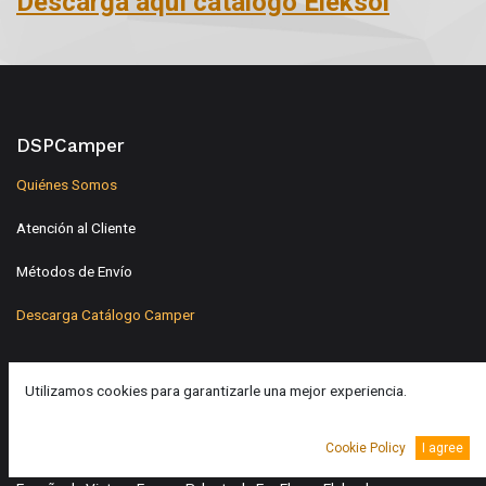
Descarga aquí catálogo Eleksol
DSPCamper
Quiénes Somos
Atención al Cliente
Métodos de Envío
Descarga Catálogo Camper
Utilizamos cookies para garantizarle una mejor experiencia.
Acerca de
En DSPCamper somos especialistas en distribución de material solar
Cookie Policy
I agree
para automoción, naútica y camper. somos distribuidores oficiales