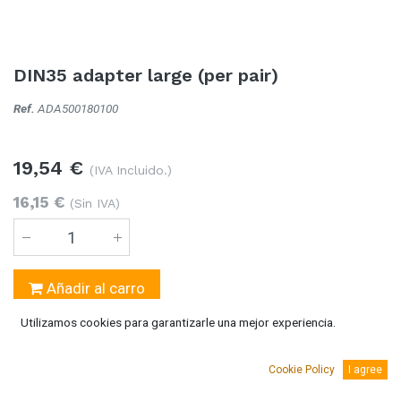
DIN35 adapter large (per pair)
Ref.
ADA500180100
19,54
€
(IVA Incluido.)
16,15
€
(Sin IVA)
Añadir al carro
Utilizamos cookies para garantizarle una mejor experiencia.
Temporalmente sin existencias
Se puede solicitar bajo pedido 5-10 días laborables
Cookie Policy
I agree