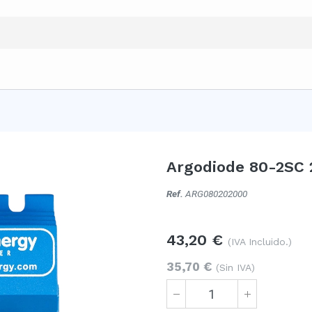
Argodiode 80-2SC 
Ref.
ARG080202000
43,20
€
(IVA Incluido.)
35,70
€
(Sin IVA)