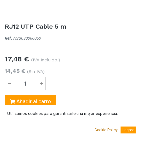
RJ12 UTP Cable 5 m
Ref.
ASS030066050
17,48
€
(IVA Incluido.)
14,45
€
(Sin IVA)
Añadir al carro
Utilizamos cookies para garantizarle una mejor experiencia.
Temporalmente sin existencias
Se puede solicitar bajo pedido 5-10 días laborables
Cookie Policy
I agree