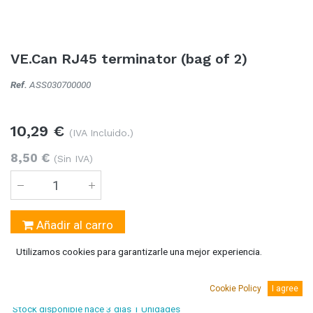
VE.Can RJ45 terminator (bag of 2)
Ref.
ASS030700000
10,29
€
(IVA Incluido.)
8,50
€
(Sin IVA)
Añadir al carro
Utilizamos cookies para garantizarle una mejor experiencia.
Temporalmente sin existencias
Se puede solicitar bajo pedido 5-10 días laborables
Cookie Policy
I agree
Stock disponible
hace 3 días
1 Unidades