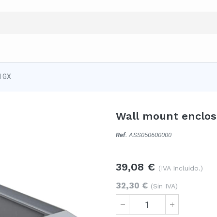
l GX
Wall mount enclos
Ref.
ASS050600000
39,08
€
(IVA Incluido.)
32,30
€
(Sin IVA)