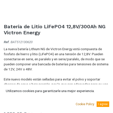
Batería de Litio LiFePO4 12,8V/300Ah NG
Victron Energy
Ref.
BAT512130620
La nueva batería Lithium NG de Victron Energy está compuesta de
fosfato de hierro y litio (LiFePO4) en una tensión de 12,8V. Pueden
conectarse en serie, en paralelo y en serie/paralelo, de modo que se
pueden componer una bancada de baterías para tensiones de sistema
de 12V, 24V o 48V.
Este nuevo modelo están selladas para evitar el polvo y soportar
chorros de agua a baja presión, por lo que son adecuadas para su uso
en los que la exposición al polvo y al agua es un motivo de
Utilizamos cookies para garantizarle una mejor experiencia.
preocupación.
1.634,29
€
Cookie Policy
I agree
(IVA Incluido.)