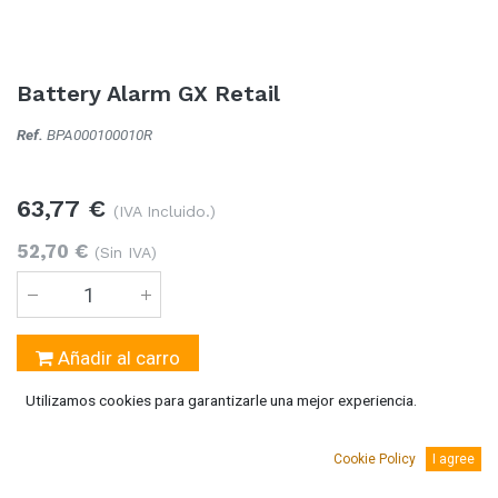
Battery Alarm GX Retail
Ref.
BPA000100010R
63,77
€
(IVA Incluido.)
52,70
€
(Sin IVA)
Añadir al carro
Utilizamos cookies para garantizarle una mejor experiencia.
Temporalmente sin existencias
Se puede solicitar bajo pedido 5-10 días laborables
Cookie Policy
I agree