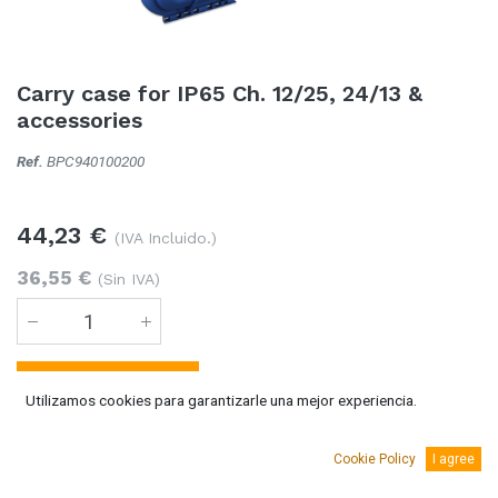
Carry case for IP65 Ch. 12/25, 24/13 &
accessories
Ref.
BPC940100200
44,23
€
(IVA Incluido.)
36,55
€
(Sin IVA)
Añadir al carro
Utilizamos cookies para garantizarle una mejor experiencia.
Temporalmente sin existencias
Cookie Policy
I agree
Se puede solicitar bajo pedido 5-10 días laborables