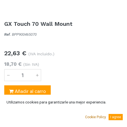
GX Touch 70 Wall Mount
Ref.
BPP900465070
22,63
€
(IVA Incluido.)
18,70
€
(Sin IVA)
Añadir al carro
Utilizamos cookies para garantizarle una mejor experiencia.
Temporalmente sin existencias
Se puede solicitar bajo pedido 5-10 días laborables
Cookie Policy
I agree