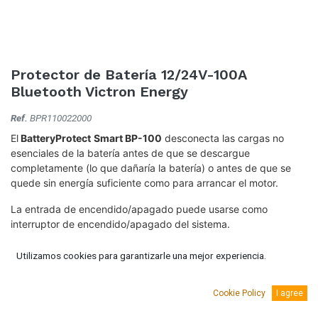
Protector de Batería 12/24V-100A
Bluetooth Victron Energy
Ref.
BPR110022000
El
BatteryProtect
Smart BP-100
desconecta las cargas no
esenciales de la batería antes de que se descargue
completamente (lo que dañaría la batería) o antes de que se
quede sin energía suficiente como para arrancar el motor.
La entrada de encendido/apagado puede usarse como
interruptor de encendido/apagado del sistema.
Compatible con Bluettoth Smart.
Utilizamos cookies para garantizarle una mejor experiencia.
78,17
€
(IVA Incluido.)
Cookie Policy
I agree
64,60
€
(Sin IVA)