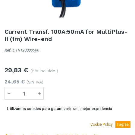
Current Transf. 100A:50mA for MultiPlus-
II (1m) Wire-end
Ref.
CTR120000500
29,83
€
(IVA Incluido.)
24,65
€
(Sin IVA)
Utilizamos cookies para garantizarle una mejor experiencia.
Añadir al carro
Cookie Policy
I agree
Temporalmente sin existencias