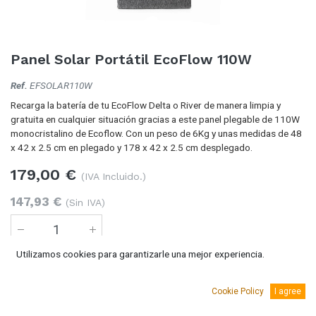
Panel Solar Portátil EcoFlow 110W
Ref.
EFSOLAR110W
Recarga la batería de tu EcoFlow Delta o River de manera limpia y
gratuita en cualquier situación gracias a este panel plegable de 110W
monocristalino de Ecoflow. Con un peso de 6Kg y unas medidas de 48
x 42 x 2.5 cm en plegado y 178 x 42 x 2.5 cm desplegado.
179,00
€
(IVA Incluido.)
147,93
€
(Sin IVA)
Utilizamos cookies para garantizarle una mejor experiencia.
Añadir al carro
Cookie Policy
I agree
7 Unidades
disponible