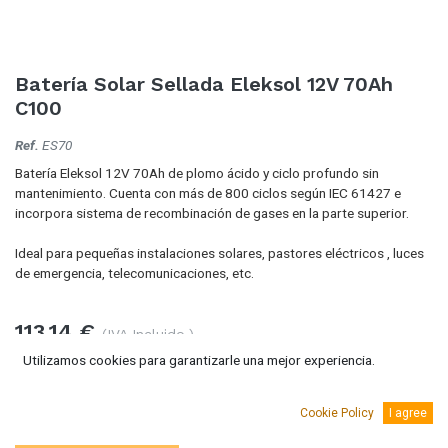
Batería Solar Sellada Eleksol 12V 70Ah
C100
Ref.
ES70
Batería Eleksol 12V 70Ah de plomo ácido y ciclo profundo sin
mantenimiento. Cuenta con más de 800 ciclos según IEC 61427 e
incorpora sistema de recombinación de gases en la parte superior.
Ideal para pequeñas instalaciones solares, pastores eléctricos , luces
de emergencia, telecomunicaciones, etc.
113,14
€
(IVA Incluido.)
Utilizamos cookies para garantizarle una mejor experiencia.
93,50
€
(Sin IVA)
Cookie Policy
I agree