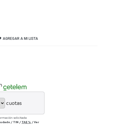
AGREGAR A MI LISTA
n
cuotas
ormación solicitada
deudado
/
TIN
/
TAE
%
/
Ver