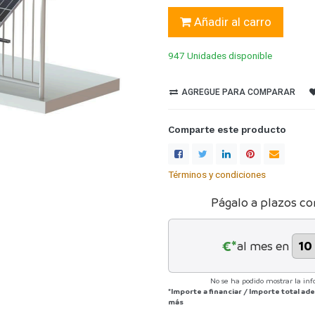
Añadir al carro
947 Unidades
disponible
AGREGUE PARA COMPARAR
Comparte este producto
Términos y condiciones
Págalo a plazos co
€*
al mes en
No se ha podido mostrar la inf
*Importe a financiar
/
Importe total a
más