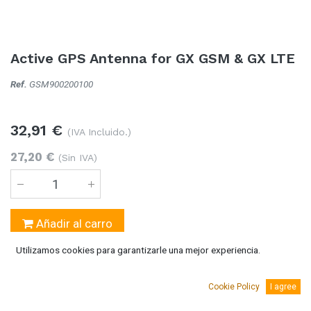
Active GPS Antenna for GX GSM & GX LTE
Ref.
GSM900200100
32,91
€
(IVA Incluido.)
27,20
€
(Sin IVA)
Añadir al carro
Utilizamos cookies para garantizarle una mejor experiencia.
Temporalmente sin existencias
Se puede solicitar bajo pedido 5-10 días laborables
Cookie Policy
I agree