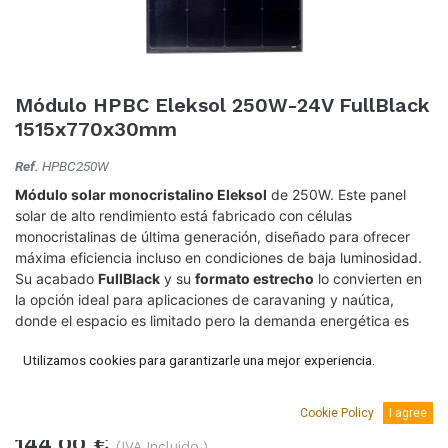
Módulo HPBC Eleksol 250W-24V FullBlack
1515x770x30mm
Ref.
HPBC250W
Módulo solar monocristalino Eleksol
de 250W. Este panel
solar de alto rendimiento está fabricado con células
monocristalinas de última generación, diseñado para ofrecer
máxima eficiencia incluso en condiciones de baja luminosidad.
Su acabado
FullBlack
y su
formato estrecho
lo convierten en
la opción ideal para aplicaciones de caravaning y naútica,
donde el espacio es limitado pero la demanda energética es
alta.
Utilizamos cookies para garantizarle una mejor experiencia.
Incluye cableado con conectores
MC4 preinstalados
para una
instalación rápida y segura.
Cookie Policy
I agree
144,00
€
(IVA Incluido.)