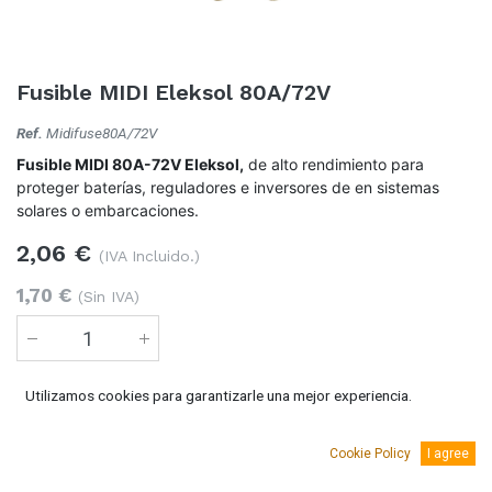
Fusible MIDI Eleksol 80A/72V
Ref.
Midifuse80A/72V
Fusible MIDI 80A-72V Eleksol,
de alto rendimiento para
proteger baterías, reguladores e inversores de en sistemas
solares o embarcaciones.
2,06
€
(IVA Incluido.)
1,70
€
(Sin IVA)
Utilizamos cookies para garantizarle una mejor experiencia.
Añadir al carro
67 Unidades
disponible
Cookie Policy
I agree