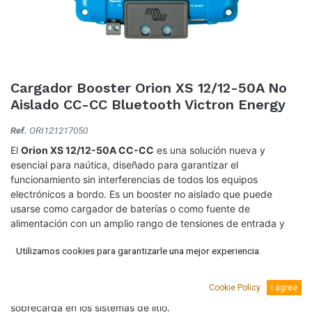
Cargador Booster Orion XS 12/12-50A No
Aislado CC-CC Bluetooth Victron Energy
Ref.
ORI121217050
El
Orion XS 12/12-50A CC-CC
es una solución nueva y
esencial para naútica, diseñado para garantizar el
funcionamiento sin interferencias de todos los equipos
electrónicos a bordo. Es un booster no aislado que puede
usarse como cargador de baterías o como fuente de
alimentación con un amplio rango de tensiones de entrada y
salida.
Utilizamos cookies para garantizarle una mejor experiencia.
En modo cargador, el algoritmo de carga de cuatro etapas
alargará la vida de la batería cargándola correctamente. La
Cookie Policy
I agree
carga controlada también protege al alternador de la
sobrecarga en los sistemas de litio.