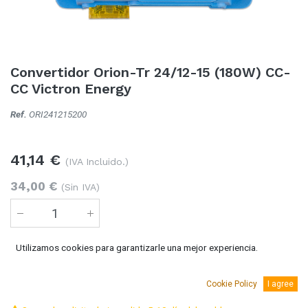
Convertidor Orion-Tr 24/12-15 (180W) CC-
CC Victron Energy
Ref.
ORI241215200
41,14
€
(IVA Incluido.)
34,00
€
(Sin IVA)
Utilizamos cookies para garantizarle una mejor experiencia.
Añadir al carro
Cookie Policy
I agree
Temporalmente sin existencias