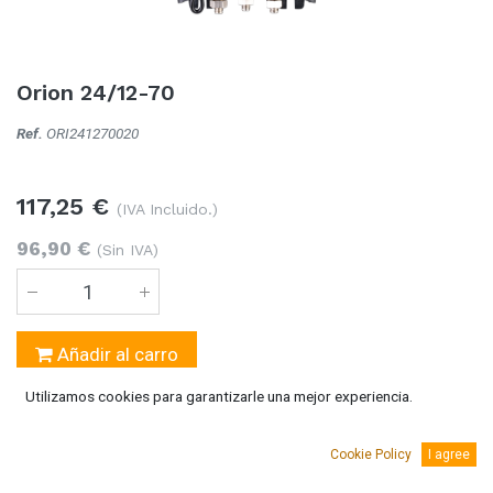
Orion 24/12-70
Ref.
ORI241270020
117,25
€
(IVA Incluido.)
96,90
€
(Sin IVA)
Añadir al carro
Utilizamos cookies para garantizarle una mejor experiencia.
Temporalmente sin existencias
Se puede solicitar bajo pedido 5-10 días laborables
Cookie Policy
I agree