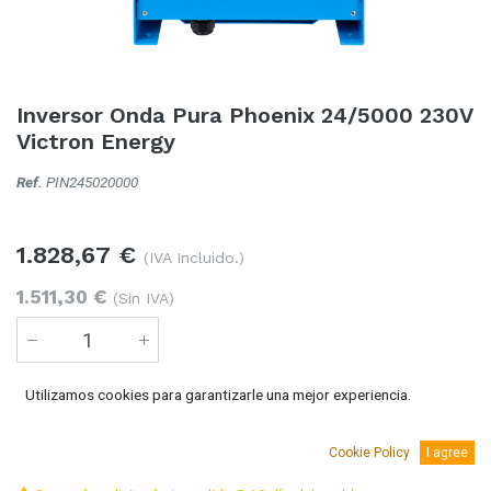
Inversor Onda Pura Phoenix 24/5000 230V
Victron Energy
Ref.
PIN245020000
1.828,67
€
(IVA Incluido.)
1.511,30
€
(Sin IVA)
Utilizamos cookies para garantizarle una mejor experiencia.
Añadir al carro
Cookie Policy
I agree
Temporalmente sin existencias