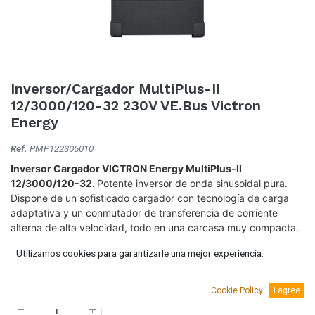
Inversor/Cargador MultiPlus-II
12/3000/120-32 230V VE.Bus Victron
Energy
Ref.
PMP122305010
Inversor Cargador VICTRON Energy MultiPlus-II
12/3000/120-32.
Potente inversor de onda sinusoidal pura.
Dispone de un sofisticado cargador con tecnología de carga
adaptativa y un conmutador de transferencia de corriente
alterna de alta velocidad, todo en una carcasa muy compacta.
1.209,52
€
Utilizamos cookies para garantizarle una mejor experiencia.
(IVA Incluido.)
999,60
€
(Sin IVA)
Cookie Policy
I agree