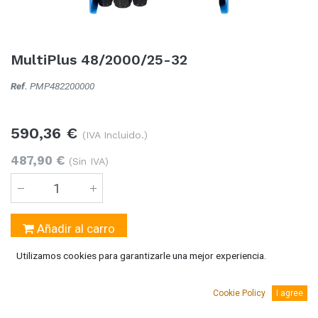
MultiPlus 48/2000/25-32
Ref.
PMP482200000
590,36
€
(IVA Incluido.)
487,90
€
(Sin IVA)
Añadir al carro
Utilizamos cookies para garantizarle una mejor experiencia.
Temporalmente sin existencias
Se puede solicitar bajo pedido 5-10 días laborables
Cookie Policy
I agree