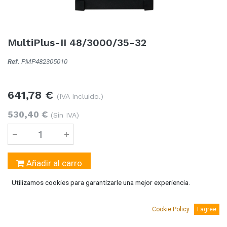
MultiPlus-II 48/3000/35-32
Ref.
PMP482305010
641,78
€
(IVA Incluido.)
530,40
€
(Sin IVA)
Añadir al carro
Utilizamos cookies para garantizarle una mejor experiencia.
Temporalmente sin existencias
Se puede solicitar bajo pedido 5-10 días laborables
Cookie Policy
I agree