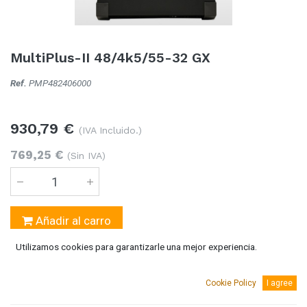
MultiPlus-II 48/4k5/55-32 GX
Ref.
PMP482406000
930,79
€
(IVA Incluido.)
769,25
€
(Sin IVA)
Añadir al carro
Utilizamos cookies para garantizarle una mejor experiencia.
1 Unidades
disponible
Cookie Policy
I agree
AGREGAR A MI LISTA