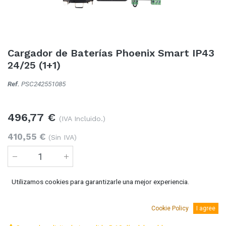
Cargador de Baterías Phoenix Smart IP43
24/25 (1+1)
Ref.
PSC242551085
496,77
€
(IVA Incluido.)
410,55
€
(Sin IVA)
Utilizamos cookies para garantizarle una mejor experiencia.
Añadir al carro
Cookie Policy
I agree
Temporalmente sin existencias