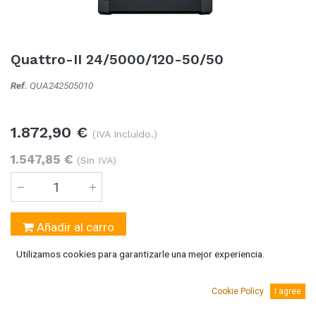
Quattro-II 24/5000/120-50/50
Ref.
QUA242505010
1.872,90
€
(IVA Incluido.)
1.547,85
€
(Sin IVA)
Añadir al carro
Utilizamos cookies para garantizarle una mejor experiencia.
Temporalmente sin existencias
Se puede solicitar bajo pedido 5-10 días laborables
Cookie Policy
I agree