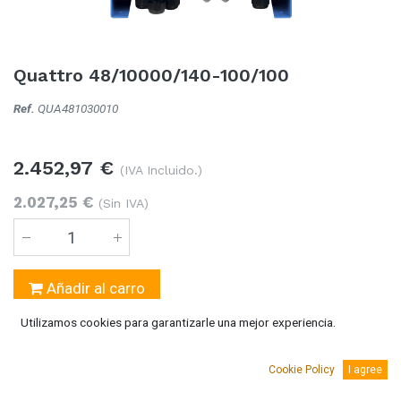
Quattro 48/10000/140-100/100
Ref.
QUA481030010
2.452,97
€
(IVA Incluido.)
2.027,25
€
(Sin IVA)
Añadir al carro
Utilizamos cookies para garantizarle una mejor experiencia.
Temporalmente sin existencias
Se puede solicitar bajo pedido 5-10 días laborables
Cookie Policy
I agree