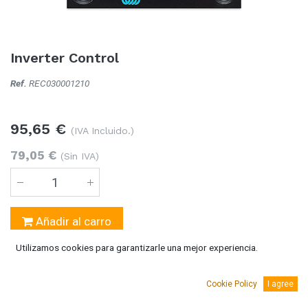
Inverter Control
Ref.
REC030001210
95,65
€
(IVA Incluido.)
79,05
€
(Sin IVA)
Añadir al carro
Utilizamos cookies para garantizarle una mejor experiencia.
Temporalmente sin existencias
Se puede solicitar bajo pedido 5-10 días laborables
Cookie Policy
I agree