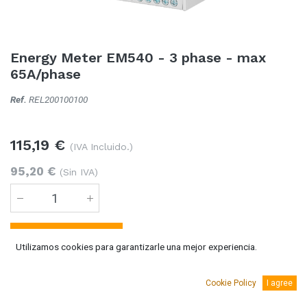
Energy Meter EM540 - 3 phase - max
65A/phase
Ref.
REL200100100
115,19
€
(IVA Incluido.)
95,20
€
(Sin IVA)
Añadir al carro
Utilizamos cookies para garantizarle una mejor experiencia.
Temporalmente sin existencias
Cookie Policy
I agree
Se puede solicitar bajo pedido 5-10 días laborables