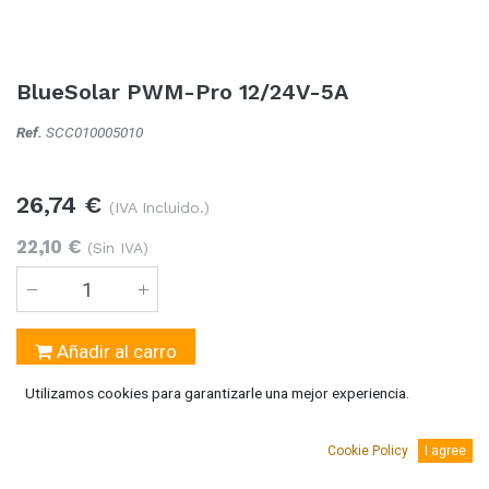
BlueSolar PWM-Pro 12/24V-5A
Ref.
SCC010005010
26,74
€
(IVA Incluido.)
22,10
€
(Sin IVA)
Añadir al carro
Utilizamos cookies para garantizarle una mejor experiencia.
Temporalmente sin existencias
Se puede solicitar bajo pedido 5-10 días laborables
Cookie Policy
I agree