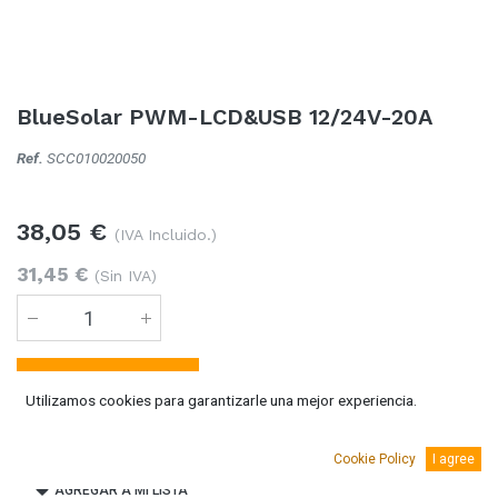
BlueSolar PWM-LCD&USB 12/24V-20A
Ref.
SCC010020050
38,05
€
(IVA Incluido.)
31,45
€
(Sin IVA)
Añadir al carro
Utilizamos cookies para garantizarle una mejor experiencia.
2 Unidades
disponible
Cookie Policy
I agree
AGREGAR A MI LISTA