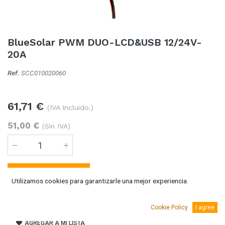
BlueSolar PWM DUO-LCD&USB 12/24V-
20A
Ref.
SCC010020060
61,71
€
(IVA Incluido.)
51,00
€
(Sin IVA)
Añadir al carro
Utilizamos cookies para garantizarle una mejor experiencia.
2 Unidades
disponible
Cookie Policy
I agree
AGREGAR A MI LISTA