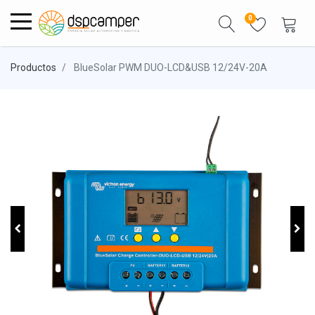
0
Productos
BlueSolar PWM DUO-LCD&USB 12/24V-20A