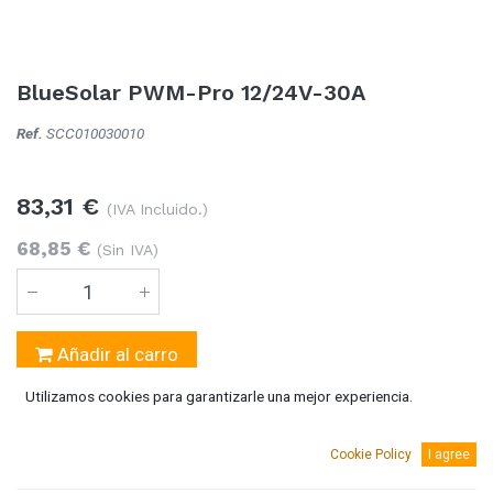
BlueSolar PWM-Pro 12/24V-30A
Ref.
SCC010030010
83,31
€
(IVA Incluido.)
68,85
€
(Sin IVA)
Añadir al carro
Utilizamos cookies para garantizarle una mejor experiencia.
2 Unidades
disponible
Cookie Policy
I agree
AGREGAR A MI LISTA