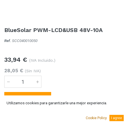
BlueSolar PWM-LCD&USB 48V-10A
Ref.
SCC040010050
33,94
€
(IVA Incluido.)
28,05
€
(Sin IVA)
Añadir al carro
Utilizamos cookies para garantizarle una mejor experiencia.
Temporalmente sin existencias
Cookie Policy
I agree
Se puede solicitar bajo pedido 5-10 días laborables