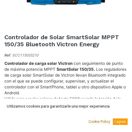
Controlador de Solar SmartSolar MPPT
150/35 Bluetooth Victron Energy
Ref.
SCC115035210
Controlador de carga solar Victron
con seguimiento de punto
de máxima potencia MPPT
SmartSolar 150/35.
Los reguladores
de carga solar SmartSolar de Victron llevan Bluetooth integrado
con el que se puede configurar, supervisar, y actualizar el
controlador con el SmartPhone, tablet u otro dispositivo Apple o
Android.
Válido para paneles solares de hasta 500W cuando la tensión de la
batería es 12V.
Utilizamos cookies para garantizarle una mejor experiencia.
202,61
€
(IVA Incluido.)
Cookie Policy
I agree
167,45
€
(Sin IVA)