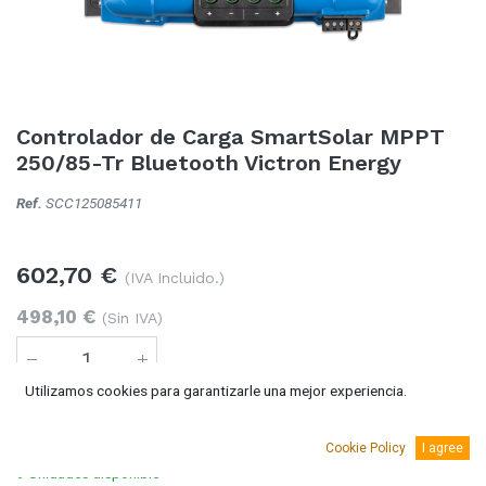
Controlador de Carga SmartSolar MPPT
250/85-Tr Bluetooth Victron Energy
Ref.
SCC125085411
602,70
€
(IVA Incluido.)
498,10
€
(Sin IVA)
Utilizamos cookies para garantizarle una mejor experiencia.
Añadir al carro
Cookie Policy
I agree
9 Unidades
disponible