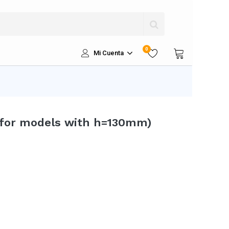
0
Mi Cuenta
for models with h=130mm)