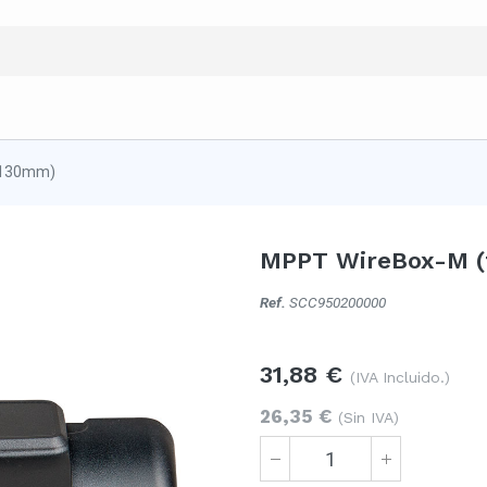
=130mm)
MPPT WireBox-M (
Ref.
SCC950200000
31,88
€
(IVA Incluido.)
26,35
€
(Sin IVA)