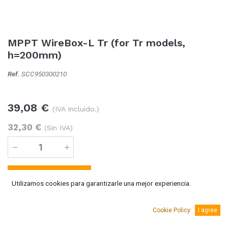
MPPT WireBox-L Tr (for Tr models,
h=200mm)
Ref.
SCC950300210
39,08
€
(IVA Incluido.)
32,30
€
(Sin IVA)
Añadir al carro
Utilizamos cookies para garantizarle una mejor experiencia.
Temporalmente sin existencias
Cookie Policy
I agree
Se puede solicitar bajo pedido 5-10 días laborables