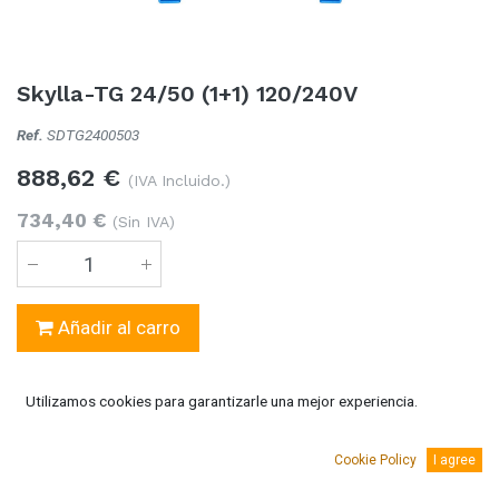
Skylla-TG 24/50 (1+1) 120/240V
Ref.
SDTG2400503
888,62
€
(IVA Incluido.)
734,40
€
(Sin IVA)
Añadir al carro
Temporalmente sin existencias
Utilizamos cookies para garantizarle una mejor experiencia.
Se puede solicitar bajo pedido 5-10 días laborables
Cookie Policy
I agree
AGREGAR A MI LISTA