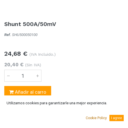
Shunt 500A/50mV
Ref.
SHU500050100
24,68
€
(IVA Incluido.)
20,40
€
(Sin IVA)
Añadir al carro
Utilizamos cookies para garantizarle una mejor experiencia.
Temporalmente sin existencias
Se puede solicitar bajo pedido 5-10 días laborables
Cookie Policy
I agree