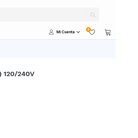
0
Mi Cuenta
3) 120/240V