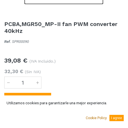
PCBA,MGR50_MP-II fan PWM converter
40kHz
Ref.
SPR00090
39,08
€
(IVA Incluido.)
32,30
€
(Sin IVA)
Añadir al carro
Utilizamos cookies para garantizarle una mejor experiencia.
Temporalmente sin existencias
Cookie Policy
I agree
Se puede solicitar bajo pedido 5-10 días laborables