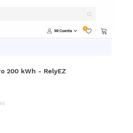
0
Mi Cuenta
ro 200 kWh - RelyEZ
o.)