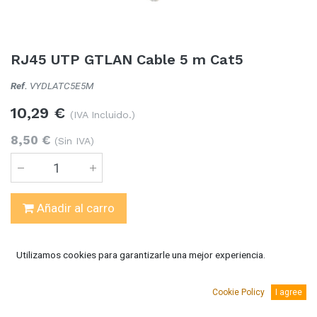
RJ45 UTP GTLAN Cable 5 m Cat5
Ref.
VYDLATC5E5M
10,29
€
(IVA Incluido.)
8,50
€
(Sin IVA)
Añadir al carro
Temporalmente sin existencias
Utilizamos cookies para garantizarle una mejor experiencia.
Notificarme!
Cookie Policy
I agree
AGREGAR A MI LISTA